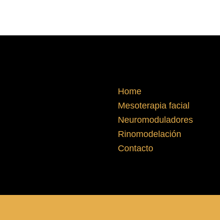
Home
Mesoterapia facial
Neuromoduladores
Rinomodelación
Contacto