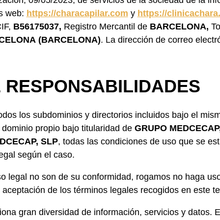
zación, 09/05/2023, de servicios de la sociedad de la in
os web:
https://characapilar.com
y
https://clinicachar
CIF,
B56175037,
Registro Mercantil de
BARCELONA,
T
CELONA
(BARCELONA)
. La dirección de correo elect
E RESPONSABILIDADES
os los subdominios y directorios incluidos bajo el mism
 dominio propio bajo titularidad de
GRUPO MEDCECAP,
DCECAP, SLP
, todas las condiciones de uso que se esta
egal según el caso.
iso legal no son de su conformidad, rogamos no haga uso
la aceptación de los términos legales recogidos en este te
ona gran diversidad de información, servicios y datos. 