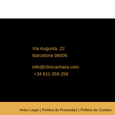
Via Augusta, 22
Barcelona 08006
info@clinicachara.com
+34 611 059 258
Aviso Legal
Política de Privacidad
Política de Cookies