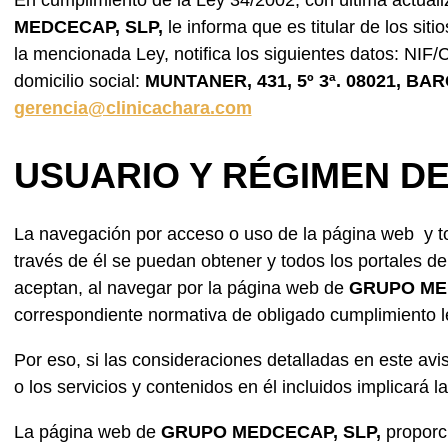
En cumplimiento de la Ley 34/2002, con última actuali
MEDCECAP, SLP,
le informa que es titular de los siti
la mencionada Ley, notifica los siguientes datos: NIF/
domicilio social:
MUNTANER, 431, 5º 3ª. 08021,
BAR
gerencia@clinicachara.com
USUARIO Y RÉGIMEN D
La navegación por acceso o uso de la página web y tod
través de él se puedan obtener y todos los portales de
aceptan, al navegar por la página web de
GRUPO ME
correspondiente normativa de obligado cumplimiento l
Por eso, si las consideraciones detalladas en este av
o los servicios y contenidos en él incluidos implicará 
La página web de
GRUPO MEDCECAP, SLP,
proporci